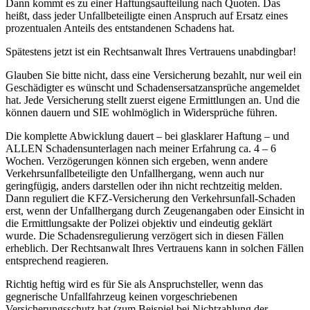
Dann kommt es zu einer Haftungsaufteilung nach Quoten. Das
heißt, dass jeder Unfallbeteiligte einen Anspruch auf Ersatz eines
prozentualen Anteils des entstandenen Schadens hat.
Spätestens jetzt ist ein Rechtsanwalt Ihres Vertrauens unabdingbar!
Glauben Sie bitte nicht, dass eine Versicherung bezahlt, nur weil ein
Geschädigter es wünscht und Schadensersatzansprüche angemeldet
hat. Jede Versicherung stellt zuerst eigene Ermittlungen an. Und die
können dauern und SIE wohlmöglich in Widersprüche führen.
Die komplette Abwicklung dauert – bei glasklarer Haftung – und
ALLEN Schadensunterlagen nach meiner Erfahrung ca. 4 – 6
Wochen. Verzögerungen können sich ergeben, wenn andere
Verkehrsunfallbeteiligte den Unfallhergang, wenn auch nur
geringfügig, anders darstellen oder ihn nicht rechtzeitig melden.
Dann reguliert die KFZ-Versicherung den Verkehrsunfall-Schaden
erst, wenn der Unfallhergang durch Zeugenangaben oder Einsicht in
die Ermittlungsakte der Polizei objektiv und eindeutig geklärt
wurde. Die Schadensregulierung verzögert sich in diesen Fällen
erheblich. Der Rechtsanwalt Ihres Vertrauens kann in solchen Fällen
entsprechend reagieren.
Richtig heftig wird es für Sie als Anspruchsteller, wenn das
gegnerische Unfallfahrzeug keinen vorgeschriebenen
Versicherungsschutz hat (zum Beispiel bei Nichtzahlung der