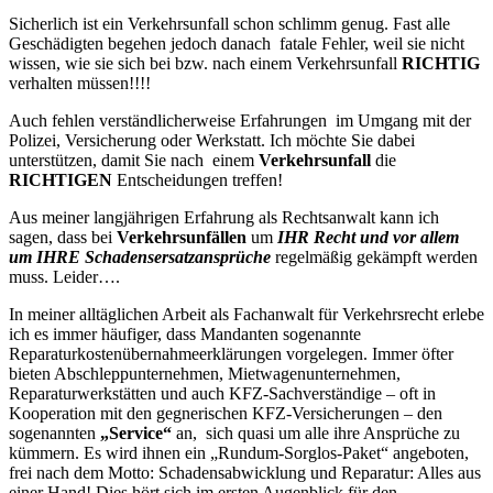
Sicherlich ist ein Verkehrsunfall schon schlimm genug. Fast alle
Geschädigten begehen jedoch danach fatale Fehler, weil sie nicht
wissen, wie sie sich bei bzw. nach einem Verkehrsunfall
RICHTIG
verhalten müssen!!!!
Auch fehlen verständlicherweise Erfahrungen im Umgang mit der
Polizei, Versicherung oder Werkstatt. Ich möchte Sie dabei
unterstützen, damit Sie nach einem
Verkehrsunfall
die
RICHTIGEN
Entscheidungen treffen!
Aus meiner langjährigen Erfahrung als Rechtsanwalt kann ich
sagen, dass bei
Verkehrsunfällen
um
IHR Recht und vor allem
um IHRE Schadensersatzansprüche
regelmäßig gekämpft werden
muss. Leider….
In meiner alltäglichen Arbeit als Fachanwalt für Verkehrsrecht erlebe
ich es immer häufiger, dass Mandanten sogenannte
Reparaturkostenübernahmeerklärungen vorgelegen. Immer öfter
bieten Abschleppunternehmen, Mietwagenunternehmen,
Reparaturwerkstätten und auch KFZ-Sachverständige – oft in
Kooperation mit den gegnerischen KFZ-Versicherungen – den
sogenannten
„Service“
an, sich quasi um alle ihre Ansprüche zu
kümmern. Es wird ihnen ein „Rundum-Sorglos-Paket“ angeboten,
frei nach dem Motto: Schadensabwicklung und Reparatur: Alles aus
einer Hand! Dies hört sich im ersten Augenblick für den