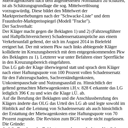
Mietwagenkosten nach dem angemessenen Normaltarif zu schätzen,
ist als Schätzungsgrundlage die sog. Mittelwertlösung
vorzugswürdig. Diese bildet den Mittelwert der
Marktpreiserhebungen nach der ʺSchwacke-Listeʺ und dem
Fraunhofer-Marktpreisspiegel (Modell ʺFrackeʺ).
Der Sachverhalt:
Der Kläger macht gegen die Beklagten 1) und 2) (Fahrzeugführer
und Haftpflichtversicherer) Schadensersatzansprüche aus einem
Verkehrsunfall geltend, der sich im August 2014 in Bielefeld
ereignet hat. Der mit seinem Pkw nach links abbiegende Kläger
kollidierte im Kreuzungsbereich mit dem entgegenkommenden Pkw
des Beklagten zu 1). Letzterer war unter Befahren einer Sperrfläche
in den Kreuzungsbereich eingefahren.
Das LG gab der Klage überwiegend statt und sprach dem Kläger
nach einer Haftungsquote von 100 Prozent vollen Schadensersatz
für den Fahrzeugschaden, Sachverständigenkosten,
Unkostenpauschale und Nutzungsausfall zu. Hinsichtlich der
geltend gemachten Mietwagenkosten i.H.v. 828 € erkannte das LG
lediglich 396 € zu und wies die Klage i.Ü. ab.
Auf die Berufung der Beklagten und die Anschlussberufung des
Klägers änderte das OLG das Urteil des LG ab und legte sowohl im
Hinblick auf die Leistung von Schadensersatz als auch hinsichtlich
der Erstattung der Mietwagenkosten eine Haftungsquote von 70
Prozent zugrunde. Die Revision zum BGH wurde nicht zugelassen.
Die Gründe: