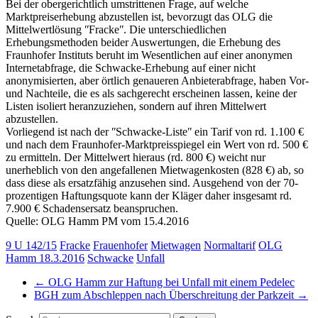
Bei der obergerichtlich umstrittenen Frage, auf welche
Marktpreiserhebung abzustellen ist, bevorzugt das OLG die
Mittelwertlösung ʺFrackeʺ. Die unterschiedlichen
Erhebungsmethoden beider Auswertungen, die Erhebung des
Fraunhofer Instituts beruht im Wesentlichen auf einer anonymen
Internetabfrage, die Schwacke-Erhebung auf einer nicht
anonymisierten, aber örtlich genaueren Anbieterabfrage, haben Vor-
und Nachteile, die es als sachgerecht erscheinen lassen, keine der
Listen isoliert heranzuziehen, sondern auf ihren Mittelwert
abzustellen.
Vorliegend ist nach der ʺSchwacke-Listeʺ ein Tarif von rd. 1.100 €
und nach dem Fraunhofer-Marktpreisspiegel ein Wert von rd. 500 €
zu ermitteln. Der Mittelwert hieraus (rd. 800 €) weicht nur
unerheblich von den angefallenen Mietwagenkosten (828 €) ab, so
dass diese als ersatzfähig anzusehen sind. Ausgehend von der 70-
prozentigen Haftungsquote kann der Kläger daher insgesamt rd.
7.900 € Schadensersatz beanspruchen.
Quelle: OLG Hamm PM vom 15.4.2016
9 U 142/15
Fracke
Frauenhofer
Mietwagen
Normaltarif
OLG
Hamm 18.3.2016
Schwacke
Unfall
←
OLG Hamm zur Haftung bei Unfall mit einem Pedelec
BGH zum Abschleppen nach Überschreitung der Parkzeit
→