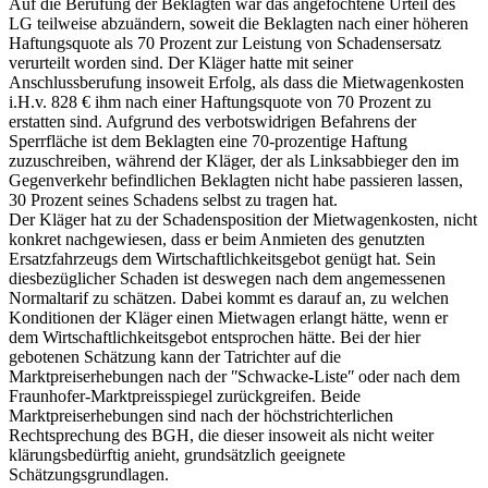
Auf die Berufung der Beklagten war das angefochtene Urteil des
LG teilweise abzuändern, soweit die Beklagten nach einer höheren
Haftungsquote als 70 Prozent zur Leistung von Schadensersatz
verurteilt worden sind. Der Kläger hatte mit seiner
Anschlussberufung insoweit Erfolg, als dass die Mietwagenkosten
i.H.v. 828 € ihm nach einer Haftungsquote von 70 Prozent zu
erstatten sind. Aufgrund des verbotswidrigen Befahrens der
Sperrfläche ist dem Beklagten eine 70-prozentige Haftung
zuzuschreiben, während der Kläger, der als Linksabbieger den im
Gegenverkehr befindlichen Beklagten nicht habe passieren lassen,
30 Prozent seines Schadens selbst zu tragen hat.
Der Kläger hat zu der Schadensposition der Mietwagenkosten, nicht
konkret nachgewiesen, dass er beim Anmieten des genutzten
Ersatzfahrzeugs dem Wirtschaftlichkeitsgebot genügt hat. Sein
diesbezüglicher Schaden ist deswegen nach dem angemessenen
Normaltarif zu schätzen. Dabei kommt es darauf an, zu welchen
Konditionen der Kläger einen Mietwagen erlangt hätte, wenn er
dem Wirtschaftlichkeitsgebot entsprochen hätte. Bei der hier
gebotenen Schätzung kann der Tatrichter auf die
Marktpreiserhebungen nach der ʺSchwacke-Listeʺ oder nach dem
Fraunhofer-Marktpreisspiegel zurückgreifen. Beide
Marktpreiserhebungen sind nach der höchstrichterlichen
Rechtsprechung des BGH, die dieser insoweit als nicht weiter
klärungsbedürftig anieht, grundsätzlich geeignete
Schätzungsgrundlagen.